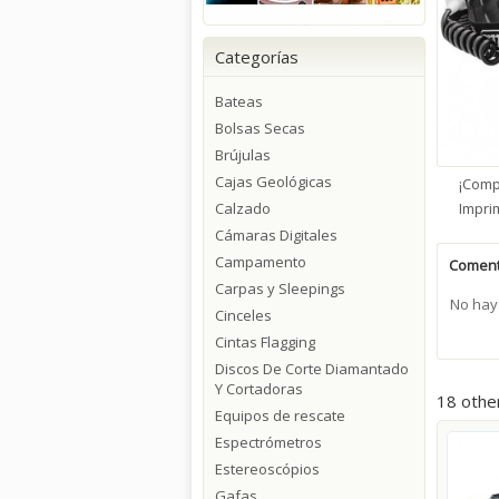
Categorías
Bateas
Bolsas Secas
Brújulas
Cajas Geológicas
¡Comp
Calzado
Impri
Cámaras Digitales
Campamento
Coment
Carpas y Sleepings
No hay
Cinceles
Cintas Flagging
Discos De Corte Diamantado
Y Cortadoras
18 othe
Equipos de rescate
Espectrómetros
Estereoscópios
Gafas