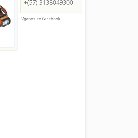
+(57) 3138049300
Síganos en Facebook
.
Linterna...
Linterna...