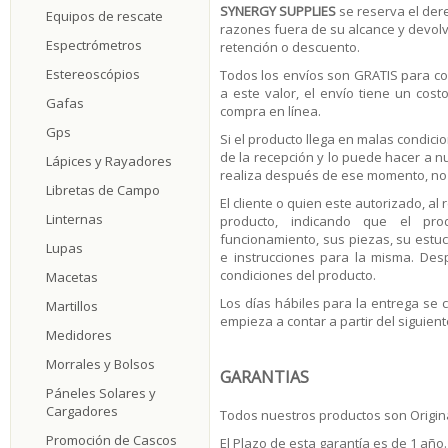
SYNERGY SUPPLIES
se reserva el dere
Equipos de rescate
razones fuera de su alcance y devolv
Espectrómetros
retención o descuento.
Estereoscópios
Todos los envíos son GRATIS para co
a este valor, el envío tiene un cos
Gafas
compra en línea.
Gps
Si el producto llega en malas condic
de la recepción y lo puede hacer a nu
Lápices y Rayadores
realiza después de ese momento, no
Libretas de Campo
El cliente o quien este autorizado, al
Linternas
producto, indicando que el pro
funcionamiento, sus piezas, su estu
Lupas
e instrucciones para la misma. De
condiciones del producto.
Macetas
Los días hábiles para la entrega se
Martillos
empieza a contar a partir del siguien
Medidores
Morrales y Bolsos
GARANTIAS
Páneles Solares y
Cargadores
Todos nuestros productos son Origin
Promoción de Cascos
El Plazo de esta garantía es de 1 año.