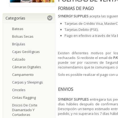
FORMAS DE PAGO
SYNERGY SUPPLIES
acepta las siguie
Categorías
Tarjetas de Crédito Visa, Master
Bateas
Tarjetas Debito (PSE).
Pago en efectivo a través de Vía 
Bolsas Secas
Brújulas
Cajas Geológicas
Existen diferentes motivos por l
rechazado. Si recibiste el email de
PA
Calzado
puede ser por razones de Segurida
Cámaras Digitales
recomendamos que te comuniques con 
Campamento
Solo es posible realizar el pago con u
Carpas y Sleepings
ENVIOS
Cinceles
Cintas Flagging
SYNERGY SUPPLIES
entregara tus ped
días hábiles después de confirmars
Discos De Corte
Descripción un tiempo estimado entre
Diamantado Y
pedido, y no superara los 7 días hábil
Cortadoras