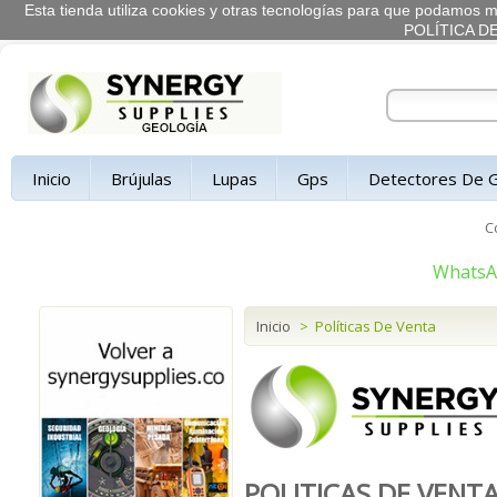
Esta tienda utiliza cookies y otras tecnologías para que podamos me
POLÍTICA D
Inicio
Brújulas
Lupas
Gps
Detectores De 
C
Whats
Inicio
>
Políticas De Venta
POLITICAS DE VENT