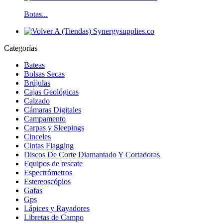
Botas...
Categorías
Bateas
Bolsas Secas
Brújulas
Cajas Geológicas
Calzado
Cámaras Digitales
Campamento
Carpas y Sleepings
Cinceles
Cintas Flagging
Discos De Corte Diamantado Y Cortadoras
Equipos de rescate
Espectrómetros
Estereoscópios
Gafas
Gps
Lápices y Rayadores
Libretas de Campo