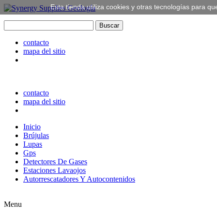
Esta tienda utiliza cookies y otras tecnologías para
contacto
mapa del sitio
contacto
mapa del sitio
Inicio
Brújulas
Lupas
Gps
Detectores De Gases
Estaciones Lavaojos
Autorrescatadores Y Autocontenidos
Menu