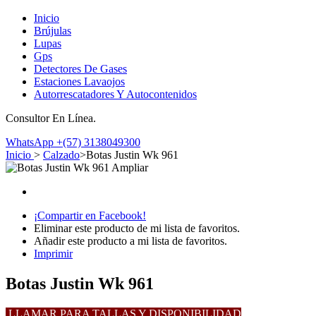
Inicio
Brújulas
Lupas
Gps
Detectores De Gases
Estaciones Lavaojos
Autorrescatadores Y Autocontenidos
Consultor En Línea.
WhatsApp
+(57) 3138049300
Inicio
>
Calzado
>
Botas Justin Wk 961
Ampliar
¡Compartir en Facebook!
Eliminar este producto de mi lista de favoritos.
Añadir este producto a mi lista de favoritos.
Imprimir
Botas Justin Wk 961
LLAMAR PARA TALLAS Y DISPONIBILIDAD