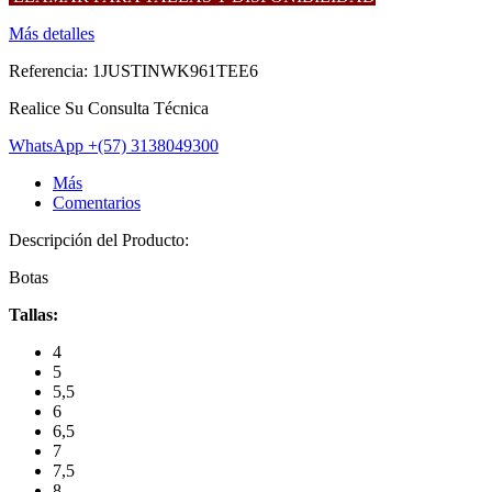
Más detalles
Referencia:
1JUSTINWK961TEE6
Realice Su Consulta Técnica
WhatsApp
+(57) 3138049300
Más
Comentarios
Descripción del Producto:
Botas
Tallas:
4
5
5,5
6
6,5
7
7,5
8