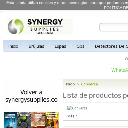
Esta tienda utiliza cookies y otras tecnologías para que podamos me
POLÍTICA D
Inicio
Brújulas
Lupas
Gps
Detectores De 
C
Whats
Inicio
>
Converse
Lista de productos p
Más