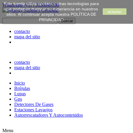
Esta tienda utiliza cookies y otras tecnologías para
WhatsApp
+(57) 3138049300
que podamos mejorar su experiencia en nuestros
aceptar
sitios. Al continuar acepta nuestra POLÍTICA DE
PRIVACIDAD
contacto
mapa del sitio
contacto
mapa del sitio
Inicio
Brújulas
Lupas
Gps
Detectores De Gases
Estaciones Lavaojos
Autorrescatadores Y Autocontenidos
Menu