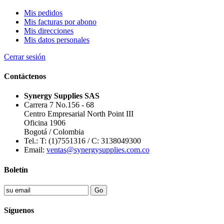
Mis pedidos
Mis facturas por abono
Mis direcciones
Mis datos personales
Cerrar sesión
Contáctenos
Synergy Supplies SAS
Carrera 7 No.156 - 68
Centro Empresarial North Point III
Oficina 1906
Bogotá / Colombia
Tel.: T: (1)7551316 / C: 3138049300
Email:
ventas@synergysupplies.com.co
Boletín
Síguenos