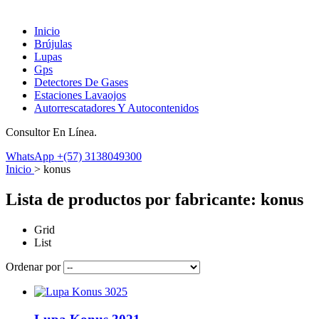
Inicio
Brújulas
Lupas
Gps
Detectores De Gases
Estaciones Lavaojos
Autorrescatadores Y Autocontenidos
Consultor En Línea.
WhatsApp
+(57) 3138049300
Inicio
>
konus
Lista de productos por fabricante: konus
Grid
List
Ordenar por