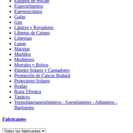
Equipos de rescate
Espectrómetros
Estereoscópios
Gafas
Gps
Lápices y Rayadores
Libretas de Campo
Linternas
Lupas
Macetas
Martillos
Medidores
Morrales y Bolsos
Páneles Solares y Cargadores
Promoción de Cascos Bullard
Protectores Solares
Reglas
Ropa Térmica
Tamices
Termohigroanemómetros - Anemómetros - Altímetros -
Barómetro
Fabricantes