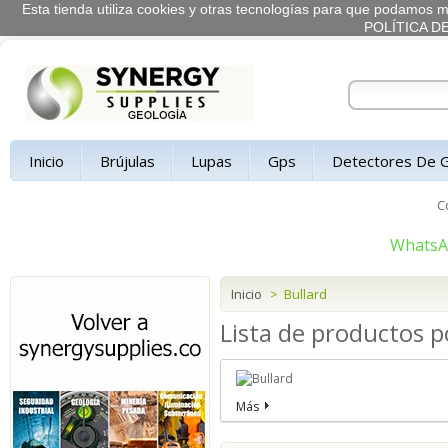
Esta tienda utiliza cookies y otras tecnologías para que podamos me
POLÍTICA D
Inicio
Brújulas
Lupas
Gps
Detectores De 
C
Whats
Inicio
>
Bullard
Lista de productos p
Más