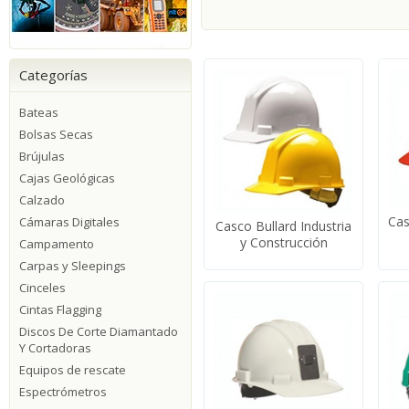
Categorías
Bateas
Bolsas Secas
Brújulas
Cajas Geológicas
Calzado
Cas
Cámaras Digitales
Casco Bullard Industria
y Construcción
Campamento
Carpas y Sleepings
Cinceles
Cintas Flagging
Discos De Corte Diamantado
Y Cortadoras
Equipos de rescate
Espectrómetros