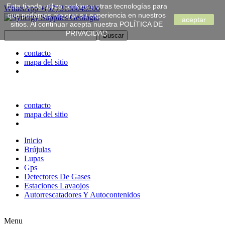
Esta tienda utiliza cookies y otras tecnologías para
WhatsApp
+(57) 3138049300
que podamos mejorar su experiencia en nuestros
aceptar
sitios. Al continuar acepta nuestra POLÍTICA DE
PRIVACIDAD
contacto
mapa del sitio
contacto
mapa del sitio
Inicio
Brújulas
Lupas
Gps
Detectores De Gases
Estaciones Lavaojos
Autorrescatadores Y Autocontenidos
Menu