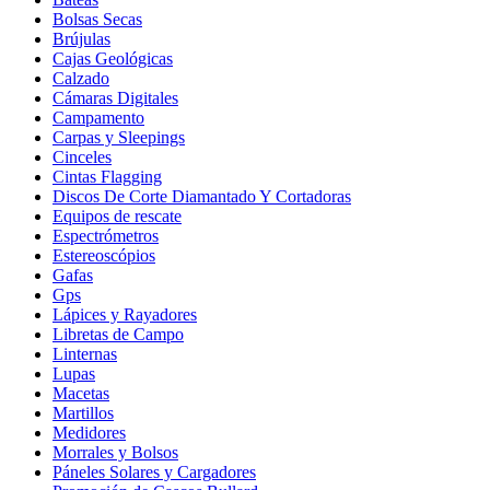
Bolsas Secas
Brújulas
Cajas Geológicas
Calzado
Cámaras Digitales
Campamento
Carpas y Sleepings
Cinceles
Cintas Flagging
Discos De Corte Diamantado Y Cortadoras
Equipos de rescate
Espectrómetros
Estereoscópios
Gafas
Gps
Lápices y Rayadores
Libretas de Campo
Linternas
Lupas
Macetas
Martillos
Medidores
Morrales y Bolsos
Páneles Solares y Cargadores