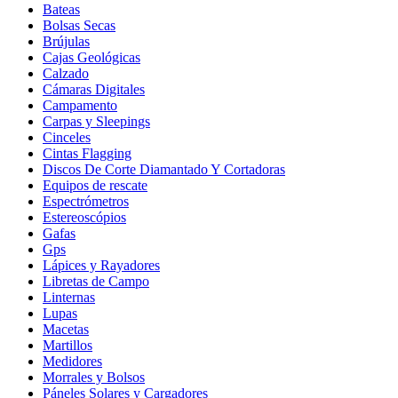
Bateas
Bolsas Secas
Brújulas
Cajas Geológicas
Calzado
Cámaras Digitales
Campamento
Carpas y Sleepings
Cinceles
Cintas Flagging
Discos De Corte Diamantado Y Cortadoras
Equipos de rescate
Espectrómetros
Estereoscópios
Gafas
Gps
Lápices y Rayadores
Libretas de Campo
Linternas
Lupas
Macetas
Martillos
Medidores
Morrales y Bolsos
Páneles Solares y Cargadores