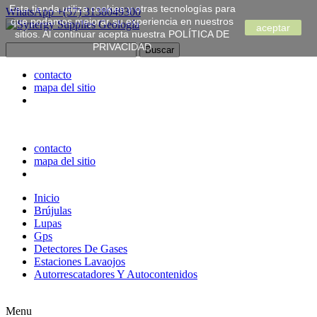
Esta tienda utiliza cookies y otras tecnologías para
WhatsApp
+(57) 3138049300
que podamos mejorar su experiencia en nuestros
aceptar
sitios. Al continuar acepta nuestra POLÍTICA DE
PRIVACIDAD
contacto
mapa del sitio
contacto
mapa del sitio
Inicio
Brújulas
Lupas
Gps
Detectores De Gases
Estaciones Lavaojos
Autorrescatadores Y Autocontenidos
Menu