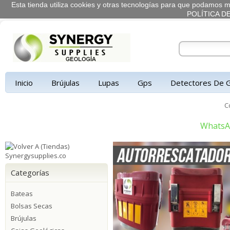
Esta tienda utiliza cookies y otras tecnologías para que podamos me
POLÍTICA D
Inicio
Brújulas
Lupas
Gps
Detectores De 
C
Whats
Categorías
Bateas
Bolsas Secas
Brújulas