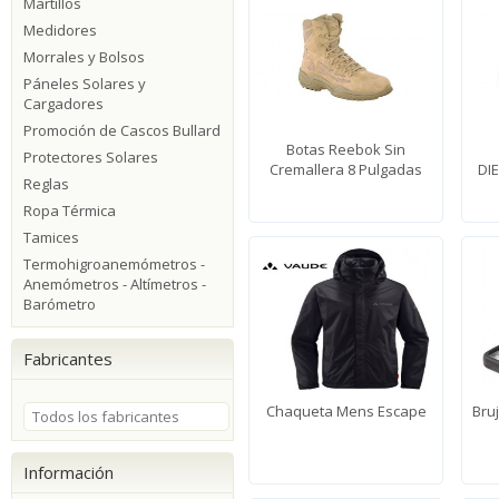
Martillos
Medidores
Morrales y Bolsos
Páneles Solares y
Cargadores
Promoción de Cascos Bullard
Botas Reebok Sin
Protectores Solares
Cremallera 8 Pulgadas
DI
Reglas
Ropa Térmica
Tamices
Termohigroanemómetros -
Anemómetros - Altímetros -
Barómetro
Fabricantes
Chaqueta Mens Escape
Bru
Todos los fabricantes
Información