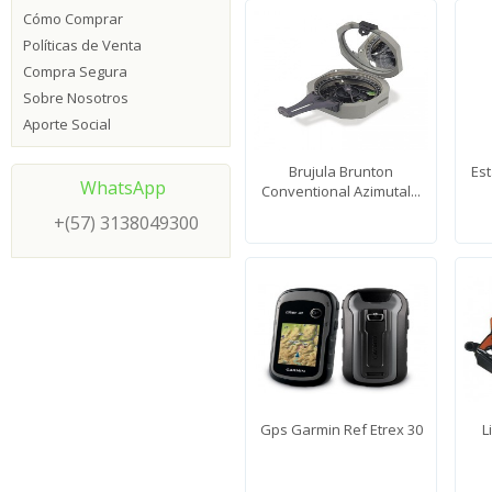
Cómo Comprar
Políticas de Venta
Compra Segura
Sobre Nosotros
Aporte Social
Brujula Brunton
Est
WhatsApp
Conventional Azimutal...
+(57) 3138049300
Gps Garmin Ref Etrex 30
L