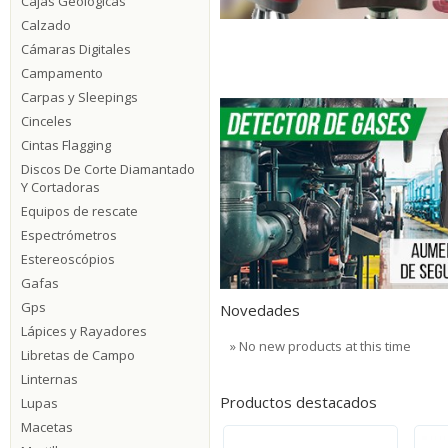
Cajas Geológicas
Calzado
Cámaras Digitales
Campamento
Carpas y Sleepings
Cinceles
Cintas Flagging
Discos De Corte Diamantado
Y Cortadoras
Equipos de rescate
Espectrómetros
Estereoscópios
Gafas
Gps
Novedades
Lápices y Rayadores
» No new products at this time
Libretas de Campo
Linternas
Productos destacados
Lupas
Macetas