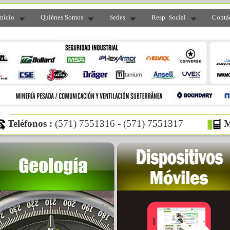
Inicio
Quiénes Somos
Sedes
Resp. Social
Contá
Teléfonos :
(571) 7551316 - (571) 7551317
M