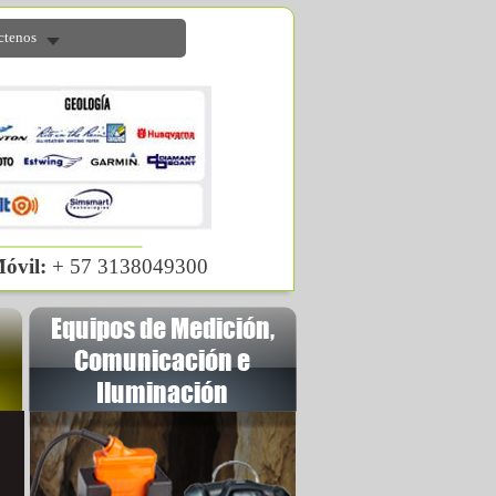
ctenos
óvil:
+ 57 3138049300